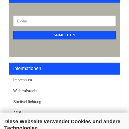
ANMELDEN
Informationen
Impressum
Widerrufsrecht
Streitschlichtung
AGB
Diese Webseite verwendet Cookies und andere
Liefer- und Versandkosten
Technologien