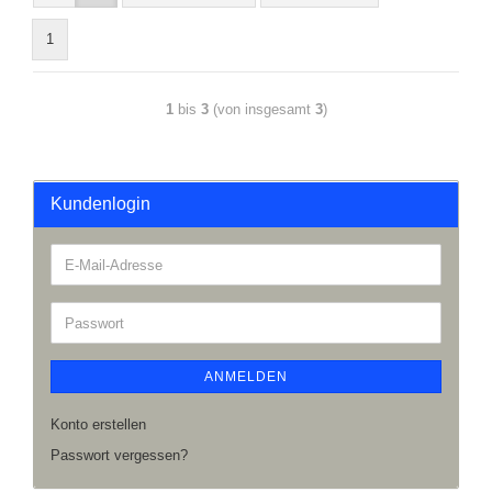
1
1
bis
3
(von insgesamt
3
)
Kundenlogin
ANMELDEN
Konto erstellen
Passwort vergessen?