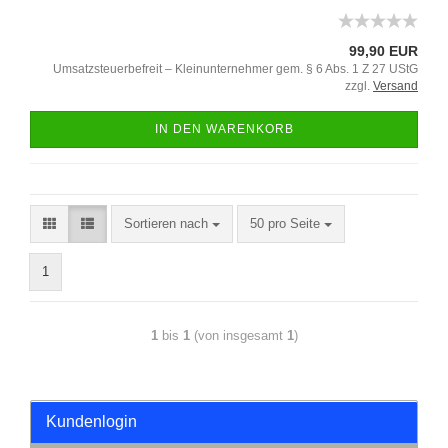
99,90 EUR
Umsatzsteuerbefreit – Kleinunternehmer gem. § 6 Abs. 1 Z 27 UStG
zzgl.
Versand
IN DEN WARENKORB
Sortieren nach
50 pro Seite
1
1
bis
1
(von insgesamt
1
)
Kundenlogin