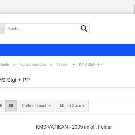
Sprache auswählen
Lieferland
»
»
»
tseite
Münzen Europa
Vatikan
KMS Stgl + PP
S Stgl + PP
Konto erstellen
Passwort vergessen?
Sortieren nach
50 pro Seite
KMS VATIKAN - 2009 im off. Folder