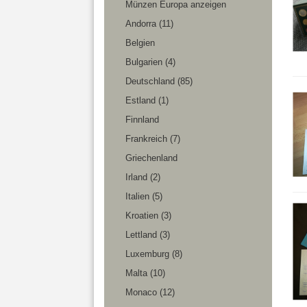
Münzen Europa anzeigen
Andorra (11)
Belgien
Bulgarien (4)
Deutschland (85)
Estland (1)
Finnland
Frankreich (7)
Griechenland
Irland (2)
Italien (5)
Kroatien (3)
Lettland (3)
Luxemburg (8)
Malta (10)
Monaco (12)