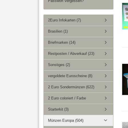
Passwort vergessen?
2Euro Infokarten (7)
Brasilien (1)
Briefmarken (14)
Restposten / Abverkauf (23)
Sonstiges (2)
vergoldete Euroscheine (8)
2 Euro Sondermünzen (622)
2 Euro coloriert / Farbe
Starterkit (3)
Münzen Europa (504)