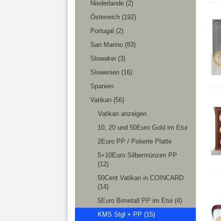
Niederlande (2)
Österreich (192)
Portugal (2)
San Marino (83)
Slowakei (3)
Slowenien (16)
Spanien
Vatikan (56)
Vatikan anzeigen
10, 20 und 50Euro Gold im Etui
2Euro PP / Polierte Platte
5+10Euro Silbermünzen PP
(12)
50Cent Vatikan in COINCARD
(14)
5Euro Bimetall PP im Etui (4)
KMS Stgl + PP (15)