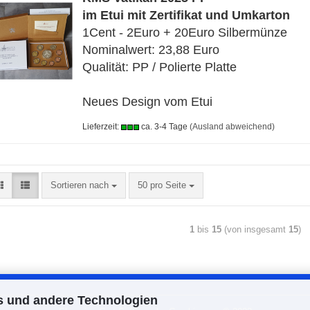
im Etui mit Zertifikat und Umkarton
1Cent - 2Euro + 20Euro Silbermünze
Nominalwert: 23,88 Euro
Qualität: PP / Polierte Platte
Neues Design vom Etui
Lieferzeit:
ca. 3-4 Tage
(Ausland abweichend)
Sortieren nach
50 pro Seite
1
bis
15
(von insgesamt
15
)
s und andere Technologien