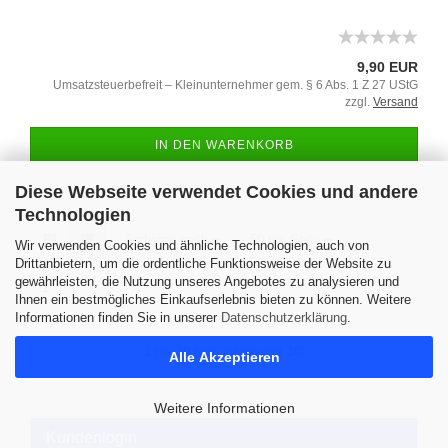
9,90 EUR
Umsatzsteuerbefreit – Kleinunternehmer gem. § 6 Abs. 1 Z 27 UStG
zzgl.
Versand
IN DEN WARENKORB
Diese Webseite verwendet Cookies und andere
Technologien
Sortieren nach
50 pro Seite
Wir verwenden Cookies und ähnliche Technologien, auch von
Drittanbietern, um die ordentliche Funktionsweise der Website zu
gewährleisten, die Nutzung unseres Angebotes zu analysieren und
1
Ihnen ein bestmögliches Einkaufserlebnis bieten zu können. Weitere
Informationen finden Sie in unserer
Datenschutzerklärung
.
1
bis
30
(von insgesamt
30
)
Alle Akzeptieren
Weitere Informationen
Kundenlogin