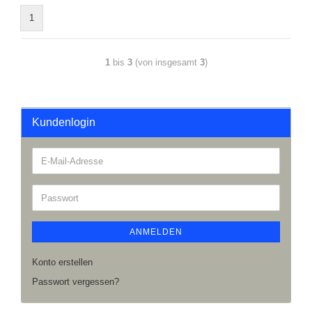
1
1
bis
3
(von insgesamt
3
)
Kundenlogin
ANMELDEN
Konto erstellen
Passwort vergessen?