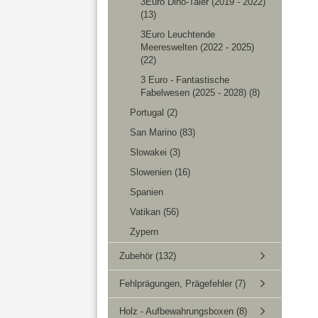
3Euro Dino-Taler (2019 - 2022)
(13)
3Euro Leuchtende
Meereswelten (2022 - 2025)
(22)
3 Euro - Fantastische
Fabelwesen (2025 - 2028) (8)
Portugal (2)
San Marino (83)
Slowakei (3)
Slowenien (16)
Spanien
Vatikan (56)
Zypern
Zubehör (132)
Fehlprägungen, Prägefehler (7)
Holz - Aufbewahrungsboxen (8)