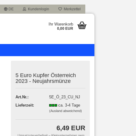
DE
Kundenlogin
Merkzettel
Ihr Warenkorb
0,00 EUR
5 Euro Kupfer Österreich
2023 - Neujahrsmünze
Art.Nr.:
5E_Ö_23_CU_NJ
Lieferzeit:
ca. 3-4 Tage
(Ausland abweichend)
6,49 EUR
Umsatzsteuerbefreit – Kleinunternehmer gem.