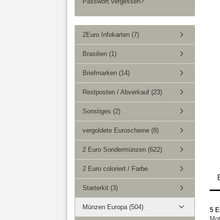
Passwort vergessen?
2Euro Infokarten (7)
Brasilien (1)
Briefmarken (14)
Restposten / Abverkauf (23)
Sonstiges (2)
vergoldete Euroscheine (8)
2 Euro Sondermünzen (622)
2 Euro coloriert / Farbe
Starterkit (3)
Münzen Europa (504)
5 E
Mot