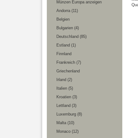
Münzen Europa anzeigen
Qua
Andorra (11)
Belgien
Bulgarien (4)
Deutschland (85)
Estland (1)
Finnland
Frankreich (7)
Griechenland
Irland (2)
Italien (5)
Kroatien (3)
Lettland (3)
Luxemburg (8)
Malta (10)
Monaco (12)