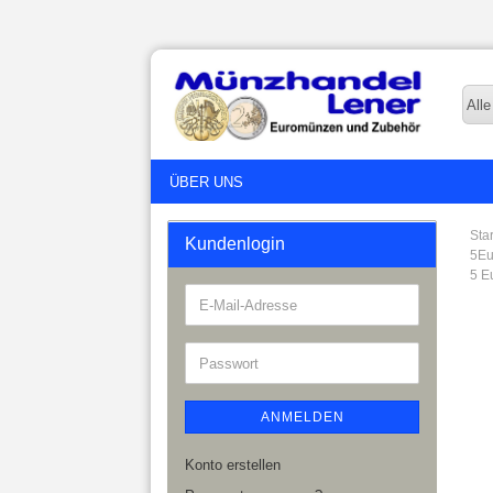
Alle
ÜBER UNS
Star
Kundenlogin
5Eu
5 E
ANMELDEN
Konto erstellen