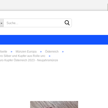
Sprache auswählen
Lieferland
»
»
»
tseite
Münzen Europa
Österreich
»
ro Silber und Kupfer aus Rolle unc
uro Kupfer Österreich 2023 - Neujahrsmünze
Konto erstellen
Passwort vergessen?